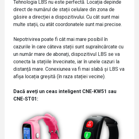
Tehnologia LBS nu este perfectă. Locația depinde
direct de numărul de stații celulare din zona de
găsire a direcției a dispozitivului. Cu cât sunt mai
multe stații, cu atât coordonatele sunt mai precise.
Nepotrivirea poate fi cât mai mare posibil în
cazurile în care câteva stații sunt supraîncărcate cu
un număr mare de abonați, dispozitivul LBS se va
conecta la stațiile învecinate, iar în unele cazuri la
distanță mare. Conexiunea va fi mai slabă și LBS va
afișa locația greșită (în raza stației vecine).
Dacă aveți un ceas inteligent CNE-KW51 sau
CNE-ST01: