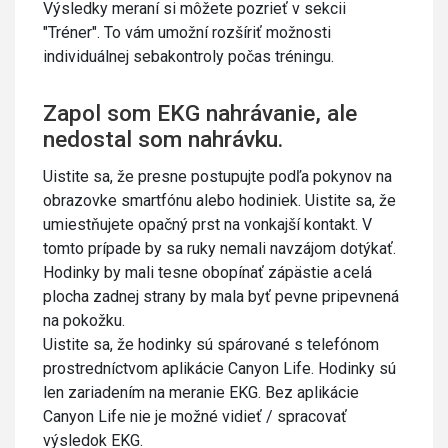
Výsledky meraní si môžete pozrieť v sekcii
"Tréner". To vám umožní rozšíriť možnosti
individuálnej sebakontroly počas tréningu.
Zapol som EKG nahrávanie, ale
nedostal som nahrávku.
Uistite sa, že presne postupujte podľa pokynov na
obrazovke smartfónu alebo hodiniek. Uistite sa, že
umiestňujete opačný prst na vonkajší kontakt. V
tomto prípade by sa ruky nemali navzájom dotýkať.
Hodinky by mali tesne obopínať zápästie a celá
plocha zadnej strany by mala byť pevne pripevnená
na pokožku.
Uistite sa, že hodinky sú spárované s telefónom
prostredníctvom aplikácie Canyon Life. Hodinky sú
len zariadením na meranie EKG. Bez aplikácie
Canyon Life nie je možné vidieť / spracovať
výsledok EKG.