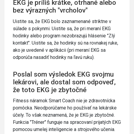
EKG je príliš krátke, otrhané alebo
bez výrazných "vrcholov"
Uistite sa, že EKG bolo zaznamenané striktne v
súlade s pokynmi. Uistite sa, že pri meraní EKG
hodinky alebo program nezobrazujú hlásenie "Zlý
kontakt". Uistite sa, že hodinky sú na rovnakej ruke,
ako je uvedené v aplikácii (pri meraní EKG sa
odporúča nasadiť hodinky na ľavú ruku).
Poslal som výsledok EKG svojmu
lekárovi, ale dostal som odpoveď,
že toto EKG je zbytočné
Fitness náramok Smart Coach nie je zdravotnícka
pomôcka. Neodporúčame ho používať na lekárske
účely. To však neznamená, že je EKG je zbytočné.
Funkcia "Tréner" funguje na spracovaní prijatých EKG
pomocou umelej inteligencie a strojového učenia.